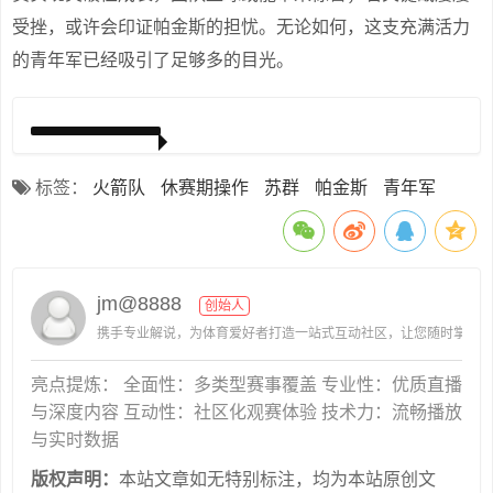
受挫，或许会印证帕金斯的担忧。无论如何，这支充满活力
的青年军已经吸引了足够多的目光。
标签：
火箭队
休赛期操作
苏群
帕金斯
青年军
jm@8888
创始人
携手专业解说，为体育爱好者打造一站式互动社区，让您随时掌握赛
亮点提炼： 全面性：多类型赛事覆盖 专业性：优质直播
与深度内容 互动性：社区化观赛体验 技术力：流畅播放
与实时数据
版权声明：
本站文章如无特别标注，均为本站原创文