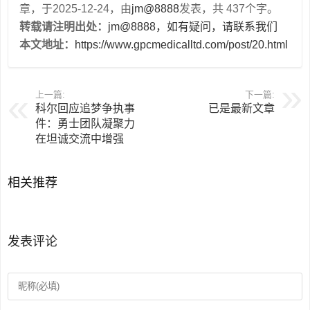
章，于2025-12-24，由
jm@8888
发表，共 437个字。
转载请注明出处：
jm@8888，如有疑问，请联系我们
本文地址：
https://www.gpcmedicalltd.com/post/20.html
上一篇:
下一篇:
科尔回应追梦争执事
已是最新文章
件：勇士团队凝聚力
在坦诚交流中增强
相关推荐
发表评论