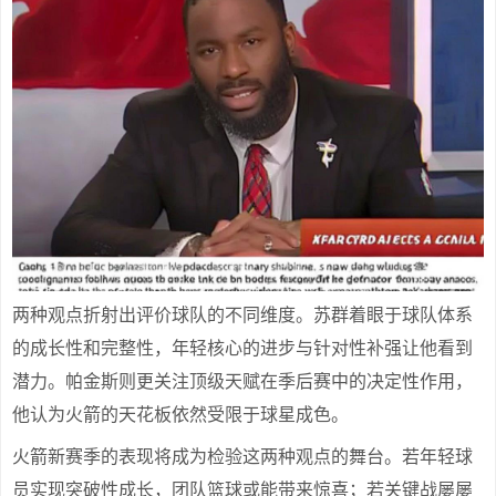
两种观点折射出评价球队的不同维度。苏群着眼于球队体系
的成长性和完整性，年轻核心的进步与针对性补强让他看到
潜力。帕金斯则更关注顶级天赋在季后赛中的决定性作用，
他认为火箭的天花板依然受限于球星成色。
火箭新赛季的表现将成为检验这两种观点的舞台。若年轻球
员实现突破性成长，团队篮球或能带来惊喜；若关键战屡屡