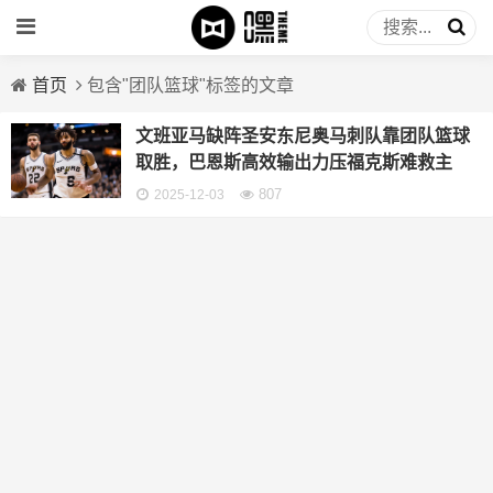
首页
包含"团队篮球"标签的文章
文班亚马缺阵圣安东尼奥马刺队靠团队篮球
取胜，巴恩斯高效输出力压福克斯难救主
807
2025-12-03