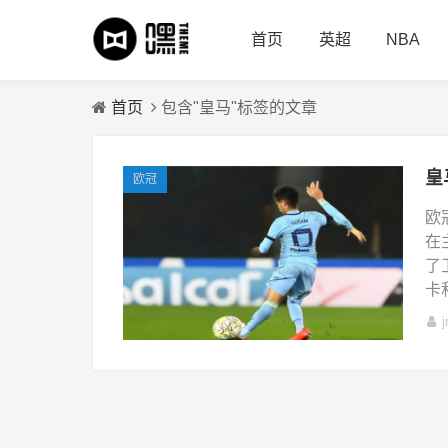
首页
英超
NBA
首页
包含"皇马"标签的文章
欧冠
欧
在
了
卡