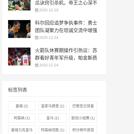
瓜诀窍引杀机，帝王之心深不
2025-12-19
科尔回应追梦争执事件：勇士
团队凝聚力在坦诚交流中增强
2025-12-24
火箭队休赛期操作引热议：苏
群看好青年军升级，帕金斯质
2025-12-24
标签列表
曼城
(2)
皇家马德里
(2)
巴黎圣日耳曼
(1)
阿森纳
(1)
皇马
(1)
欧冠小组赛
(1)
曼城力克皇马
阿森纳完胜
(1)
积分榜中游混