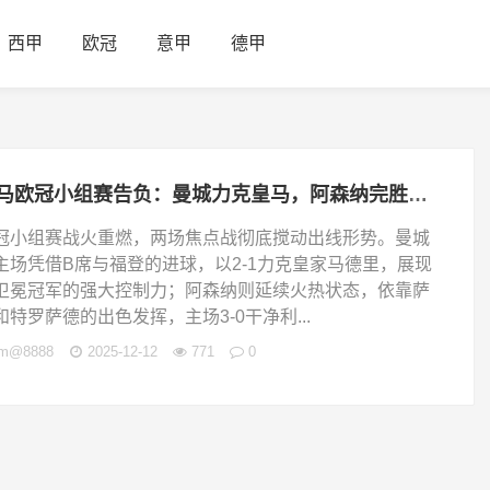
西甲
欧冠
意甲
德甲
皇马欧冠小组赛告负：曼城力克皇马，阿森纳完胜搅动积分榜中游混战
冠小组赛战火重燃，两场焦点战彻底搅动出线形势。曼城
主场凭借B席与福登的进球，以2-1力克皇家马德里，展现
卫冕冠军的强大控制力；阿森纳则延续火热状态，依靠萨
和特罗萨德的出色发挥，主场3-0干净利...
jm@8888
2025-12-12
771
0