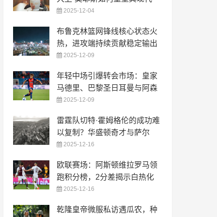
2025-12-04
布鲁克林篮网锋线核心状态火
热，进攻端持续贡献稳定输出
2025-12-09
年轻中场引爆转会市场：皇家
马德里、巴黎圣日耳曼与阿森
2025-12-09
雷霆队切特·霍姆格伦的成功难
以复制？华盛顿奇才与萨尔
2025-12-16
欧联赛场：阿斯顿维拉罗马领
跑积分榜，2分差揭示白热化
2025-12-16
乾隆皇帝微服私访遇瓜农，种