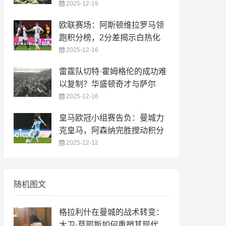
2025-12-19
欧联赛场：阿斯顿维拉罗马领
跑积分榜，2分差揭示白热化
2025-12-16
雷霆队切特·霍姆格伦的成功难
以复制？华盛顿奇才与萨尔
2025-12-16
皇马欧冠小组赛告负：曼城力
克皇马，阿森纳完胜搅动积分
2025-12-12
随机图文
格拉利什在曼城的战术转变：
大卫·莫耶斯如何重塑其现代